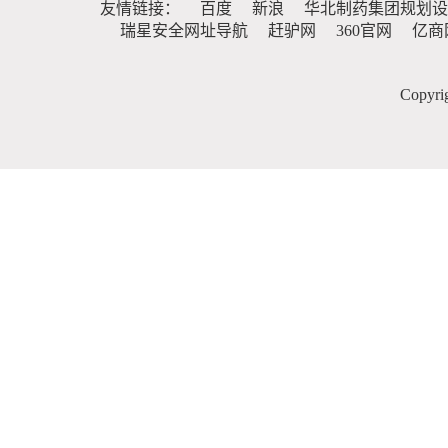
友情链接：
百度
新浪
华北制药集团规划设
瑞星安全网址导航
赶驴网
360官网
亿商
Copy