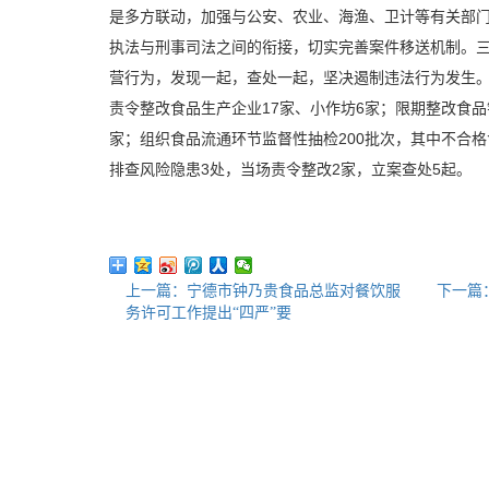
是多方联动，加强与公安、农业、海渔、卫计等有关部
执法与刑事司法之间的衔接，切实完善案件移送机制。
营行为，发现一起，查处一起，坚决遏制违法行为发生。
责令整改食品生产企业17家、小作坊6家；限期整改食品
家；组织食品流通环节监督性抽检200批次，其中不合格
排查风险隐患3处，当场责令整改2家，立案查处5起。
上一篇：宁德市钟乃贵食品总监对餐饮服
下一篇
务许可工作提出“四严”要