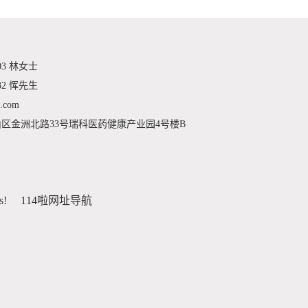
03 林女士
32 恽先生
.com
区金洲北路33号瑞科医药健康产业园4号楼B
s!
114啦网址导航