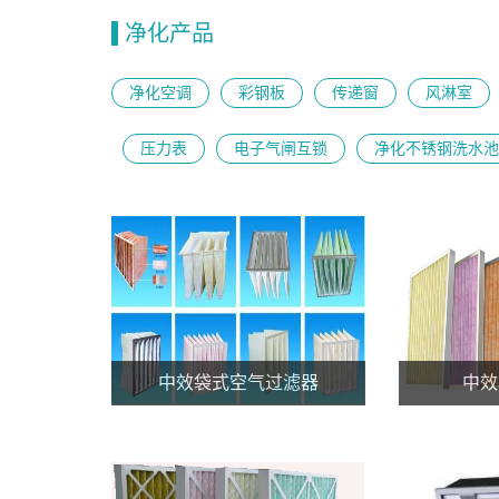
净化产品
净化空调
彩钢板
传递窗
风淋室
压力表
电子气闸互锁
净化不锈钢洗水池
中效袋式空气过滤器
中效