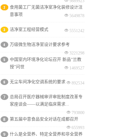
9889923
食用菌工厂无菌洁净室净化装修设计注
意事项
5649878
洁净室工程经营模式
5551242
万级微生物洁净室设计要求参考
3221298
中国室内环境净化论坛召开 新品“兰教
授”问世
1469527
无尘车间净化空调系统的要求
892534
总局召开医疗器械审评审批制度改革专
家座谈会——以满足临床需求...
793800
第五届中意食品安全对话在成都召开
655993
什么是全营养、特定全营养和非全营养