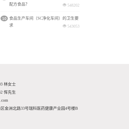
配方食品？
548202
食品生产车间（SC净化车间）的卫生要
求
543053
03 林女士
32 恽先生
.com
区金洲北路33号瑞科医药健康产业园4号楼B