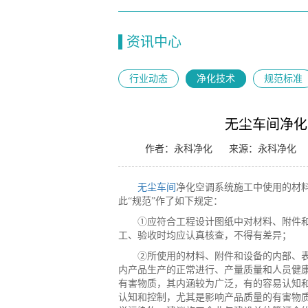
资讯中心
行业动态
净化技术
规范标准
无尘车间净化
作者：永科净化
来源：永科净化
无尘车间
净化空调系统施工中使用的材
此“规范”作了如下规定：
①应符合工程设计图纸中对材料、附件
工、验收时均应认真核查，不得有差异；
②所使用的材料、附件和设备的内部、
内产品生产的正常进行、产量质量和人员健
有害物质，其内涵较为广泛，有的容易认知
认知和控制，尤其是影响产品质量的有害物