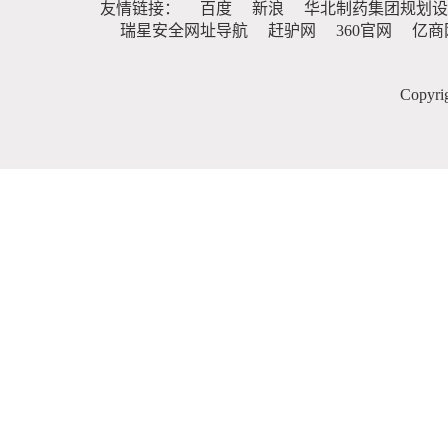
友情链接：
百度
新浪
华北制药集团规划设
瑞星安全网址导航
赶驴网
360官网
亿商
Copy