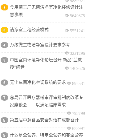
9889921
食用菌工厂无菌洁净室净化装修设计注
意事项
5649875
洁净室工程经营模式
5551241
万级微生物洁净室设计要求参考
3221296
中国室内环境净化论坛召开 新品“兰教
授”问世
1469526
无尘车间净化空调系统的要求
892531
总局召开医疗器械审评审批制度改革专
家座谈会——以满足临床需求...
793799
第五届中意食品安全对话在成都召开
655991
什么是全营养、特定全营养和非全营养