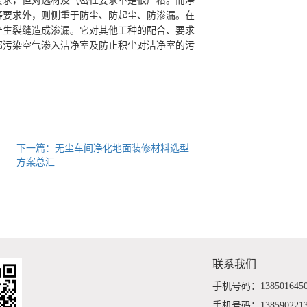
求，但对选材及气密性要求不是很严格。而净
等要求外，则侧重于防尘、防起尘、防渗漏。在
产生裂缝造成渗漏。它对其他工种的配合、要求
部污染空气渗入洁净室及防止积尘对洁净室的污
下一篇：无尘车间净化地面装修材料选型
方案总汇
联系我们
手机号码：138501645
手机号码：138590221