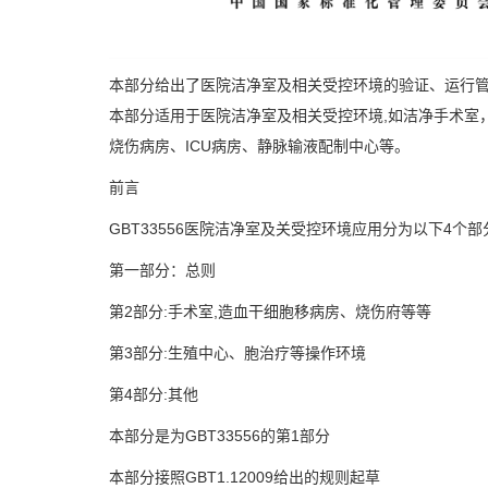
本部分给出了医院洁净室及相关受控环境的验证、运行管
本部分适用于医院洁净室及相关受控环境,如洁净手术室
烧伤病房、ICU病房、静脉输液配制中心等。
前言
GBT33556
医院洁净室及关受控环境应用分为以下
4
个部
第一部分：总则
第
2
部分
:
手术室
,
造血干细胞移病房、烧伤府等等
第
3
部分
:
生殖中心、胞治疗等操作环境
第
4
部分
:
其他
本部分是为
GBT33556
的第
1
部分
本部分接照
GBT1.12009
给出的规则起草