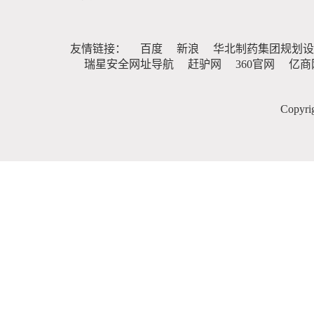
友情链接：
百度
新浪
华北制药集团规划设
瑞星安全网址导航
赶驴网
360官网
亿商
Copy