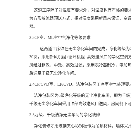
这道工序除了对温度有要求外，对湿度也有严格的要求
为方形散流器顶送方式，相对湿度采用新风来保证，空
器。
2.3CP
室、
ML
室空气净化等级要求
这两道工序须在无尘净化车间内完成，净化等级为
30
次，采用新风机组
+
循环机组
+
高效送风口的净化空调
风经过粗效、中效、高效过滤，采用表冷器制冷，电加
后送至千级无尘净化车间。
2.4CP/CVD
室、
LP/CVD
、洁净包装区工序室空气处理要
洁净包装区为
6
级净化等级的无尘净化车间，即为千级
千级无尘净化车间采用顶部高效送风口送风，房间侧下
2.5
万级、千级洁净无尘车间的净化装修
净化装修才用玻镁夹心彩钢板作为吊顶材料，墙体采用