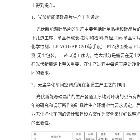
上得到提升。
1
、光伏新能源硅晶片生产工艺设定
光伏新能源硅晶片的生产主要包括硅单晶棒和硅晶片的
下几道工序：单晶棒成长
-
裁切和检测
-
外径消磨
-
单晶切
化学蚀刻、
LP-VCD+AP-CVD
等手段）
-PTA
热面处理
-PT
测
-
无尘包装，上述
12
道工序内，绝大部分是需要在无尘
在光伏新能源上至关重要，在生产过程中每道工序对净
同的要求。
2
、无尘净化车间空调系统在各道生产工艺的作用
光伏新能源硅晶片的生产各道工序均对环境的空气有所
年的研究和调研所作的硅晶片生产环境空气要求规定，
业无尘净化车间的设计和建设方案作为案例来详细说明
的重要性。