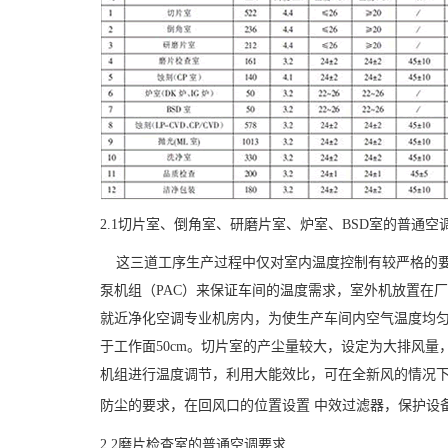
2.1
切片室、倒角室、研磨片室、炉室、
BSD
室的普通空
这三道工序生产过程中仅对室内温度控制有较严格的要
泵机组（
PAC
）来保证车间的温度需求，室外机放置在厂
就近净化空调专业机房内，为使生产车间内空气温度均
于工作面
50cm
。切片室的产尘量较大，设定为大排风量
机组进行温度调节，利用大能效比，可在全新风的情况
防尘的要求，在回风口的位置设置
中效过滤器，保护设
2.2
磨片检查室的普通空调要求