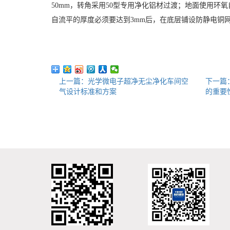
50mm
，转角采用
50
型专用净化铝材过渡；地面使用环氧
自流平的厚度必须要达到
3mm
后，在底层铺设防静电铜
上一篇：光学微电子超净无尘净化车间空
下一篇
气设计标准和方案
的重要