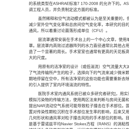
的系统类型在ASHRAE标准7 170-2008 的允许下的
调工程人员，并负责制定这方面的标准。
虽然稀释和空气流动模式都被认为是至关重要的，
减少室外空气变化率和总房间空气变化率，本研究的目
通风，所以着重讨论菌落形成单位（CFU）。
层流罩通常安装在手术台上的一个中心文章，使用单一的
罩。层流罩内高效过滤器阵列的水力直径通常比其他占
造了一个显著的周长。手术室室也通常有更高的天花板高度
大的尺度。
用原有的洁净室的设计（或低湍流）空气流量大大
了气流传输所产生的粒子，选择向下的气流来减少微米
期地停留在空中，所有洁净室的这些功能也需要重新去
的引入提供了室内环境湍流的特性。
医院手术室内通风系统已被众多研究者研究[，用
模拟污染物的传输方法，使用两区法来判断与房间无菌
提出NAR流动空气系统可能导致粒子撞击在手术部位。国
置对传染性颗粒沉积在手术部位发生率的影响，后来又用
几何形状和通风率对粒子撞击风险的手术部位的影响。目
是基于雷诺兹平均Navier Stokes方程（RANS）