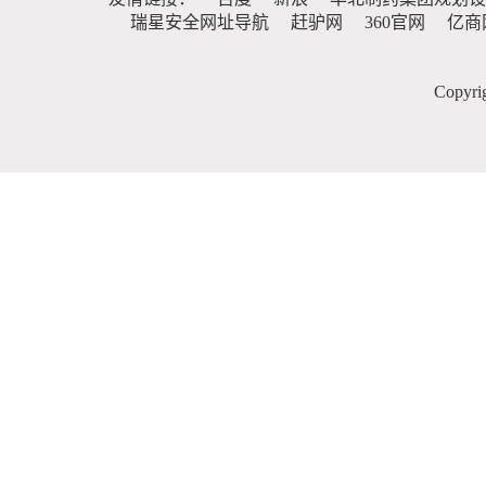
瑞星安全网址导航
赶驴网
360官网
亿商
Copy