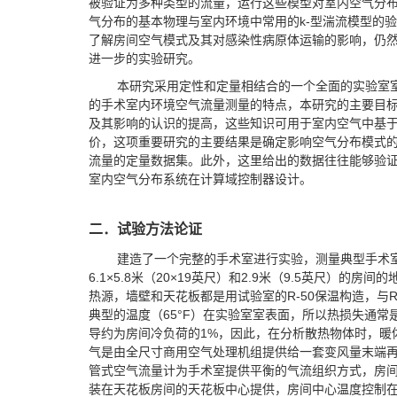
被验证为多种类型的流量，运行这些模型对室内空气分
气分布的基本物理与室内环境中常用的k-型湍流模型的
了解房间空气模式及其对感染性病原体运输的影响，仍
进一步的实验研究。
本研究采用定性和定量相结合的一个全面的实验室室
的手术室内环境空气流量测量的特点，本研究的主要目
及其影响的认识的提高，这些知识可用于室内空气中基
价，这项重要研究的主要结果是确定影响空气分布模式
流量的定量数据集。此外，这里给出的数据往往能够验证
室内空气分布系统在计算域控制器设计。
二．试验方法论证
建造了一个完整的手术室进行实验，测量典型手术
6.1×5.8米（20×19英尺）和2.9米（9.5英尺）的
热源，墙壁和天花板都是用试验室的R-50保温构造，与R-
典型的温度（65°F）在实验室室表面，所以热损失通常是
导约为房间冷负荷的1%，因此，在分析散热物体时，暖
气是由全尺寸商用空气处理机组提供给一套变风量末端
管式空气流量计为手术室提供平衡的气流组织方式，房间
装在天花板房间的天花板中心提供，房间中心温度控制在20