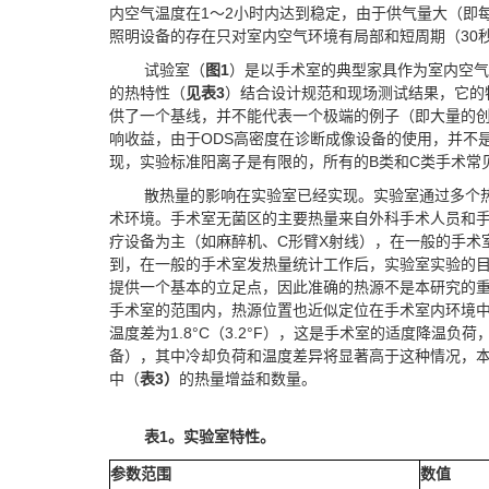
内空气温度在1～2小时内达到稳定，由于供气量大（即每
照明设备的存在只对室内空气环境有局部和短周期（30
试验室（
图
1
）是以手术室的典型家具作为室内空气
的热特性（
见表
3
）结合设计规范和现场测试结果，它的
供了一个基线，并不能代表一个极端的例子（即大量的
响收益，由于ODS高密度在诊断成像设备的使用，并不
现，实验标准阳离子是有限的，所有的B类和C类手术常
散热量的影响在实验室已经实现。实验室通过多个
术环境。手术室无菌区的主要热量来自外科手术人员和
疗设备为主（如麻醉机、C形臂X射线），在一般的手术
到，在一般的手术室发热量统计工作后，实验室实验的
提供一个基本的立足点，因此准确的热源不是本研究的重点
手术室的范围内，热源位置也近似定位在手术室内环境
温度差为1.8°C（3.2°F），这是手术室的适度降温负
备），其中冷却负荷和温度差异将显著高于这种情况，本
中（
表
3）
的热量增益和数量。
表
1
。实验室特性。
参数范围
数值