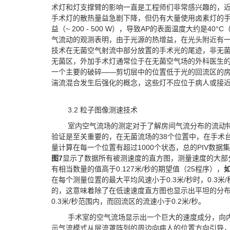
术灯和灯支撑臂的影响一直是工程师们非常感兴趣的，近
手术灯的散热量益急剧下降，但仍有大量使用卤素灯的
益（~ 200 - 500 W），导致AP的表面温度大约是40
气流动的观测表明，由于光源的热增益，在光头附近有
技术在无菌空气射流中部分放置的手术光的尾迹，非无
无菌区，外加手术灯通常位于在无菌空气场的外科医生
一个主要的破碎——剪切层中的位置低于光的回流区的
湍流混合发生后强化的概念，这些灯不应位于病人或接
3.2 粒子图像测速技术
室内空气流场的测定对于了解房间气流分布的流动
验证是至关重要的，在无菌流场的38个位置中，在手术台
量计算在每一个位置有超过1000个状态，总的PIV数据
图
7
显示了数据所有被测速度的直方图，测量速度的大部分是
有相当数量的值高于0.127米/秒的期望值（25程序），
在每个测量位置的最大平均风速小于0.3米/秒时，0.3
的，这意味着除了在低速速度直方图也显示出平坦的分布
0.3米/秒范围内，而回流区的流速小于0.2米/秒。
手术室的空气流场显示出一个巨大的速度成分，向
示气流模式从层流罩阵列的周边向病人的位置方向引导