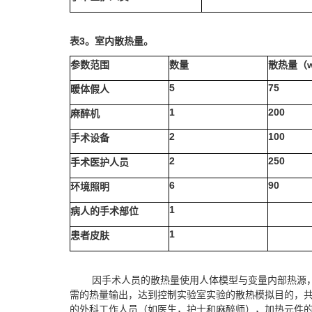
表
3
。室内散热量。
参数范围
数量
散热量（
5
75
暖体假人
1
200
麻醉机
2
100
手术设备
2
250
手术医护人员
6
90
环境照明
1
病人的手术部位
1
患者皮肤
因手术人员的散热量使用人体模型与变量内部热源
需的热量输出，达到控制实验室实验的散热模拟目的，
的外科工作人员（如医生，护士和麻醉师），加热元件