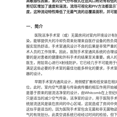
高敏感性因素，室内空气分布模式在送风口附近有较低
剪切区增加了速度和湍流，流场可视化和
PIV
方法都显示
度，这种流动特性降低了无菌气流的总覆盖面积，并可
一．简介
医院洁净手术室（或）无菌房间对室内环境设计有
染，能够提供大的冷却负荷来处理来自医疗设备的热负
服实现热舒适，手术室通风设计不良的后果是非常严重
术人员的工作效率。因此，医院手术室通风系统的合理
要的是对患者的健康和外科手术的结果至关重要。病人
医生，用铅背心进行X射线防护，它已经几乎不可能用于
满足这些必要的手术室的最佳功能多样化的要求，手术
器的设计。
早期手术室内通风设计，用侧壁扩散和低安装在相
位，此时，室内空气质量与传染病传播的相互作用开始
是基于原来的层流洁净室的设计，由Whitcomb在上世
只是适当的减少空气传染，洁净室的设计，用于医院手
统层流送风是装在房间的中心区域，这就造成了房间中
这似乎是适当的，因为医院手术室包含无菌和非无菌物
气的有效划分。此类空调系统已经经过时间的检验，但