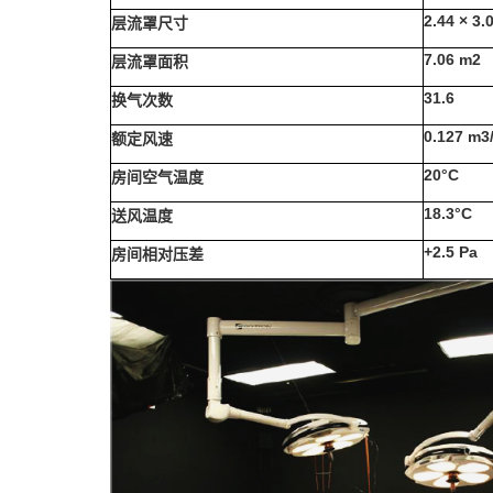
2.44 × 3.
层流罩尺寸
7.06 m2
层流罩面积
31.6
换气次数
0.127 m3
额定风速
20°C
房间空气温度
18.3°C
送风温度
+2.5 Pa
房间相对压差