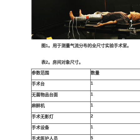
图
1
。用于测量气流分布的全尺寸实验手术室。
表
2
。房间对象尺寸。
参数范围
数量
1
手术台
1
无菌物品台面
1
麻醉机
2
手术无影灯
1
手术设备
5
手术医护人员