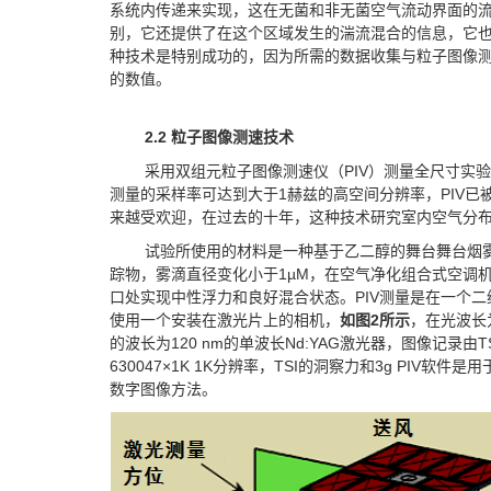
系统内传递来实现，这在无菌和非无菌空气流动界面的
别，它还提供了在这个区域发生的湍流混合的信息，它
种技术是特别成功的，因为所需的数据收集与粒子图像
的数值。
2.2 粒子图像测速技术
采用双组元粒子图像测速仪（PIV）测量全尺寸实验
测量的采样率可达到大于1赫兹的高空间分辨率，PIV已
来越受欢迎，在过去的十年，这种技术研究室内空气分
试验所使用的材料是一种基于乙二醇的舞台舞台烟
踪物，雾滴直径变化小于1µM，在空气净化组合式空调
口处实现中性浮力和良好混合状态。PIV测量是在一个
使用一个安装在激光片上的相机，
如图
2
所示
，在光波长
的波长为120 nm的单波长Nd:YAG激光器，图像记录由TSI
630047×1K 1K分辨率，TSI的洞察力和3g PIV
数字图像方法。