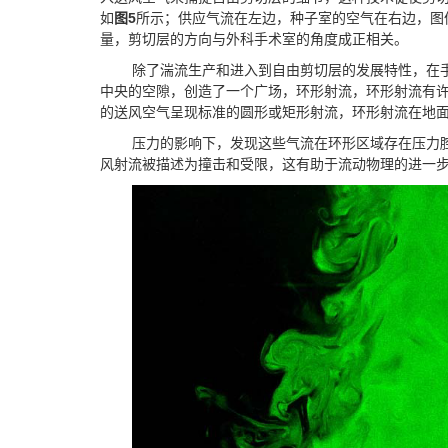
如
图
5
所示；供应气流在左边，种子室的空气在右边，图
量，剪切层的方向与外科手术室的角度成正相关。
除了湍流生产和进入到自由剪切层的发展特性，在
中央的空隙，创造了一个广场，环形射流，环形射流有
的送风空气呈现标准的圆形或矩形射流，环形射流在地
压力的影响下，发现这些气流在环形区域存在压力
风射流被描述为撞击和受限，这有助于流动物
理的进一