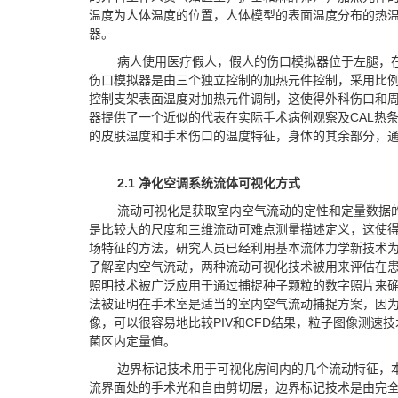
温度为人体温度的位置，人体模型的表面温度分布的热
器。
病人使用医疗假人，假人的伤口模拟器位于左腿，
伤口模拟器是由三个独立控制的加热元件控制，采用比
控制支架表面温度对加热元件调制，这使得外科伤口和
器提供了一个近似的代表在实际手术病例观察及CAL热
的皮肤温度和手术伤口的温度特征，身体的其余部分，
2.1 净化空调系统流体可视化方式
流动可视化是获取室内空气流动的定性和定量数据
是比较大的尺度和三维流动可难点测量描述定义，这使
场特征的方法，研究人员已经利用基本流体力学新技术
了解室内空气流动，两种流动可视化技术被用来评估在
照明技术被广泛应用于通过捕捉种子颗粒的数字照片来
法被证明在手术室是适当的室内空气流动捕捉方案，因
像，可以很容易地比较PIV和CFD结果，粒子图像测速
菌区内定量值。
边界标记技术用于可视化房间内的几个流动特征，
流界面处的手术光和自由剪切层，边界标记技术是由完