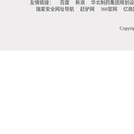
友情链接：
百度
新浪
华北制药集团规划设
瑞星安全网址导航
赶驴网
360官网
亿商
Copy