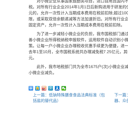
对小微企业从事国家鼓励类项目，进口自用且国内
税。对所有行业企业2014年1月1日后新购进用于研发的
元的，允许一次性计入当期成本费用在税前扣除;超过10
限，或采取双倍余额递减等方法加速折旧。对所有行业企
固定资产，允许一次性计入当期成本费用在税前扣除。
为了进一步减轻小微企业的负担，我市国税部门通
善小微企业所得税纳税申报软件，运用软件自动识别小
策。让每一户小微企业办理税收优惠手续更为便捷，进
去年1至10月，全市国税系统共办理减免税7.25亿元，其
元。
此外，我市地税部门共为全市1675户(次)小微企业减
小微企业减负。
上一篇：低钠特殊膳食食品法典标准（包
下一篇
括盐的替代品）
器、众