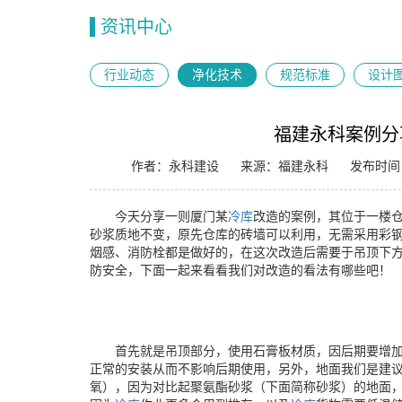
资讯中心
行业动态
净化技术
规范标准
设计
福建永科案例分
作者：永科建设
来源：福建永科
发布时间：2
今天分享一则厦门某
冷库
改造的案例，其位于一楼
砂浆质地不变，原先仓库的砖墙可以利用，无需采用彩
烟感、消防栓都是做好的，在这次改造后需要于吊顶下
防安全，下面一起来看看我们对改造的看法有哪些吧！
首先就是吊顶部分，使用石膏板材质，因后期要增
正常的安装从而不影响后期使用，另外，地面我们是建
氧），因为对比起聚氨酯砂浆（下面简称砂浆）的地面