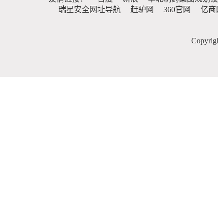
瑞星安全网址导航
赶驴网
360官网
亿商
Copy