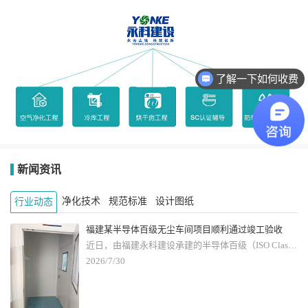
了解一下如何收费
新闻资讯
净化技术
规范标准
设计图纸
行业动态
福建某半导体百级无尘车间项目顺利通过竣工验收
近日，由福建永科建设承建的半导体百级（ISO Class5）无尘车间工程项目，圆满完成全部施工、系统调试与第三方检测，顺利通过竣工验收，正式交付投产。 百级洁净车间作为半导体光刻、芯片检测、精密封装等核心工序的关键载体，洁净标准严苛，对气流组织、温湿度控制、静电防护、围护密封性有着微米级要求。本项目严格依据《电子工业洁净厂房设计规范》GB 50472、GB 50591 洁净室施工验收规范以及 ISO14644 国际洁净标准规划建设。
2026/7/30