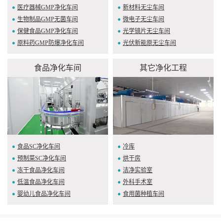
医疗器械GMP净化车间
新材料无尘车间
生物制品GMP无菌车间
微电子无尘车间
保健食品GMP净化车间
光学镜片无尘车间
原料药GMP防爆净化车间
光伏新能原无尘车间
食品净化车间
其它净化工程
食品SC净化车间
冷库
预制菜SC净化车间
烘干房
冻干食品净化车间
洁净实验室
低温食品净化车间
外科手术室
婴幼儿食品净化车间
食用菌种植车间