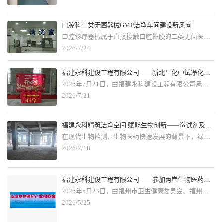
口腔科二类无菌器械GMP洁净车间建设新风向
口腔诊疗器械属于直接接触口腔黏膜的二类无菌医疗器械，随着口腔医疗行业持续扩容、监管法规迭代升级，口腔科设备及器具无菌生产 GMP 洁净车间迎来新一轮新建、改造浪潮，行业呈现多重清晰发展动态。
2026/7/24
福建永科建设工程有限公司——新北生化中试净化车间工程项目正式开工
2026年7月21日，由福建永科建设工程有限公司承建的福州新北生化工业有限公司绿色环保鲎试剂及基因替代产品中试生产线净化车间工程顺利举行开工仪式。项目正式破土动工，标志着新北生化生物科创产能升级、绿色生物医药产业化布局迈入全新阶段，也开启了两家本土企业精诚合作、共促区域产业升级的全新篇章。
2026/7/21
福建永科精筑洁净空间 赋能生物创新——鲎试剂及基因替代产品中试洁净车间设计与建设
在现代生物检测、生物医药快速发展的背景下，绿色环保鲎试剂、基因替代生物试剂成为生物诊断领域的重要创新方向。相较于传统生化产品，基因重组类试剂、环保型鲎试剂对生产环境的洁净度、稳定性、安全性、生物防护等级要求更为严苛。高标准的中试洁净车间，是产品研发试验、工艺优化、成果转化、稳定量产的核心基础。为适配绿色环保鲎试剂及基因替代产品中试生产线建设需求，本次洁净车间严格按照生物医药净化标准、生物安全规范及绿色生产理念进行整体专项设计与建设，全力打造适配基因重组试剂研发、配制、纯化、试验、中试产出的专业化洁净生产
2026/7/18
福建永科建设工程有限公司——参加两岸生物医药产业招商会
2026年5月23日，由福州市卫生健康委员会、福州市自然资源和规划局、福州市人力资源和社会保障局、福建农林大学生物医药学院、中共福州市仓山区委福州市仓山区人民政府主办和仓山区招商工作领导小组办公室联合承办的"两岸生物医药产业合作招商会"在福州市规划馆隆重举行。此次招商会汇聚了两岸生物医药领域的众多业界翘楚、商界精英以及科研领域的专家学者，共同探讨了两岸生物医药产业的合作路径与未来发展。福建永科也应邀参加了此次盛会。
2026/5/25