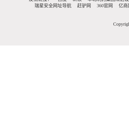
瑞星安全网址导航
赶驴网
360官网
亿商
Copy