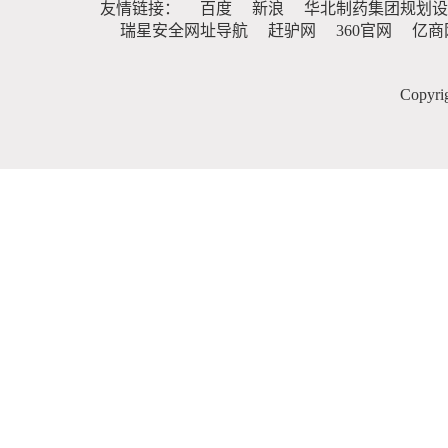
友情链接：
百度
新浪
华北制药集团规划设
瑞星安全网址导航
赶驴网
360官网
亿商
Copy