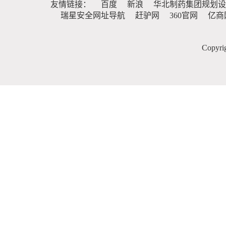
友情链接：
百度
新浪
华北制药集团规划设
瑞星安全网址导航
赶驴网
360官网
亿商
Copy