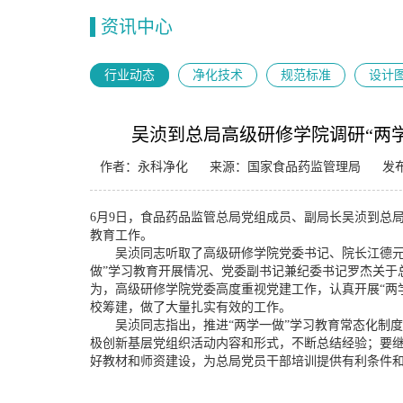
资讯中心
行业动态
净化技术
规范标准
设计
吴浈到总局高级研修学院调研“两
作者：永科净化
来源：国家食品药监管理局
发布
6月9日，食品药品监管总局党组成员、副局长吴浈到总局
教育工作。
吴浈同志听取了高级研修学院党委书记、院长江德元
做”学习教育开展情况、党委副书记兼纪委书记罗杰关于
为，高级研修学院党委高度重视党建工作，认真开展“两
校筹建，做了大量扎实有效的工作。
吴浈同志指出，推进“两学一做”学习教育常态化制度
极创新基层党组织活动内容和形式，不断总结经验；要
好教材和师资建设，为总局党员干部培训提供有利条件