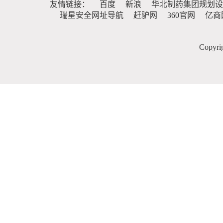
友情链接：
百度
新浪
华北制药集团规划设
瑞星安全网址导航
赶驴网
360官网
亿商
Copy