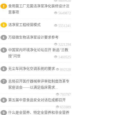
9889920
食用菌工厂无菌洁净室净化装修设计注
意事项
5649872
洁净室工程经营模式
5551241
万级微生物洁净室设计要求参考
3221294
中国室内环境净化论坛召开 新品“兰教
授”问世
1469525
无尘车间净化空调系统的要求
892528
总局召开医疗器械审评审批制度改革专
家座谈会——以满足临床需求...
793797
第五届中意食品安全对话在成都召开
655989
什么是全营养、特定全营养和非全营养