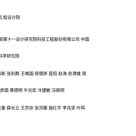
工程设计院
部第十一设计研究院科技工程股份有限公司 中国
科学研究院
新 张利群 王唯国 缪德骅 晁阳
赵海
俞渭雄 周
张彦国 黄德明 牛光宏 冷捷敏 冯佩明
备 薛长立 王宗存 张洪雁 施红平 李兆坚 叶鸣