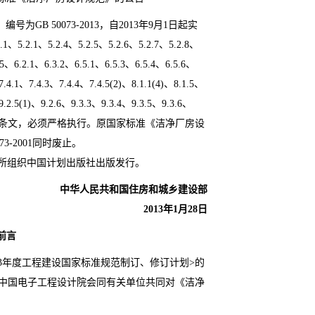
，编号为
GB 50073-2013
，自
2013
年
9
月
1
日起实
.1
、
5.2.1
、
5.2.4
、
5.2.5
、
5.2.6
、
5.2.7
、
5.2.8
、
.5
、
6.2.1
、
6.3.2
、
6.5.1
、
6.5.3
、
6.5.4
、
6.5.6
、
7.4.1
、
7.4.3
、
7.4.4
、
7.4.5(2)
、
8.1.1(4)
、
8.1.5
、
9.2.5(1)
、
9.2.6
、
9.3.3
、
9.3.4
、
9.3.5
、
9.3.6
、
条文，必须严格执行。原国家标准《洁净厂房设
73-2001
同时废止。
所组织中国计划出版社出版发行。
中华人民共和国住房和城乡建设部
2013
年
1
月
28
日
前言
3
年度工程建设国家标准规范制订、修订计划
>
的
中国电子工程设计院会同有关单位共同对《洁净