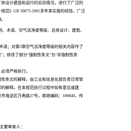
厂房设计建造和运行的实际情况，进行了广泛的
计规范》
GB 50073-2001
多年来实施的经验，广泛
稿。
则、术语、空气洁净度等级、总体设计、建筑、
术语；对第
3
章空气洁净度等级的相关内容作了
”；修改了部分“强制性条文”为“非强制性条
，必须严格执行。
制性条文的解释，由工业和信息化部负责日常管
容的解释。在本规范执行过程中如有意见或建
京市海淀区万寿路
27
号，邮政编码：
100840
，传
。
主要审查人：