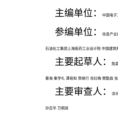
主编单位：
中国电子
参编单位：
信息产业
石油化工集团上海医药工业设计院 中国建筑
主要起草人：
陈霖
春海 秦学礼 谭易和 贺继行 肖红梅 樊勖昌 
主要审查人：
涂光
孙志华 万桐良