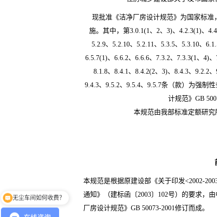
现批准《洁净厂房设计规范》为国家标准
施。其中，第
3.0.1(1
、
2
、
3)
、
4.2.3(1)
、
4.4
5.2.9
、
5.2.10
、
5.2.11
、
5.3.
5
、
5.3.10
、
6.1
6.5.7(1)
、
6.6.2
、
6.6.6
、
7.3.2
、
7.3.3(1
、
4)
、
8.1.8
、
8.4.1
、
8.4.2(2
、
3)
、
8.4.3
、
9.2.2
、
9.4.3
、
9.5.2
、
9.5.4
、
9.5.7
条（款）为强制性
计规范》
GB 500
本规范由我部标准定额研究
本规范是根据原建设部《关于印发
<2002-200
通知》（建标函〔
2003
〕
102
号）的要求，由
无尘车间如何收费？
工程范围在哪里？
厂房设计规范》
GB 50073-2001
修订而成。