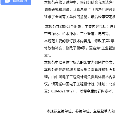
本规范在修订过程中，修订组结合我国洁净
调查研究和测试，认真总结了《洁净厂房设
征求了全国有关单位的意见，最后经审查定
本规范共
9
章和
3
个附录，主要内容包括：总
空气净化、给水排水、工业管道、电气等。
本规范主要的修订技术内容是：修改了第
2
章
修改和补充；修改了第
8
章，更名为“工业管道
文”。
本规范中以黑体字标志的条文为强制性条文
本规范由住房和城乡建设部负责管理和对强
理，由中国电子工程设计院负责具体技术内
议，请寄送中国电子工程设计院（地址：北
真：
010-68217842
），以便今后修订时参考
本规范主编单位、参编单位、主要起草人和