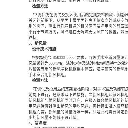
送排风空气处理形式，单独设立一套排风系统。
检测方法
空调系统在调试及投入使用后的定期复检阶段，对静压
关闭的前提下，从平面上最里面的房间依次向外或从空
别的房间，测出有孔洞相通的相邻两间洁净用房的静压差，
平行于气流方向，测点选在无涡
流无回风口的位置。静
达标。
3、新风量
设计技术措施
根据规范“GB50333-2002”要求，百级手术室新风量设计
风量设计为800m³/h，洁净走道及洁净辅房新风换气次数
均设置专用的新风净化机组集中供应，洁净辅房的新风
手术室合用新风机组。
检测方法
在调试及投用后的定期复检阶段，对手术室及功能辅房
前提下进行，通常采取下述措施。当新风机组及循环机
新风机组与循环机组同时开启，在接入每台循环机组的
用风速传感器测出新风的平均风速，再计算出进入循环
机组而言，新风量的测量方法一样，只是此时需要测定
出的新风量不能低于设计值。
4、洁净度