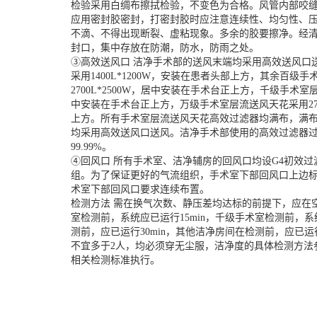
检验采用白绸布擦拭检验，不变色为合格。风管内部咬
应用密封胶密封，打密封胶时应注意连续性、均匀性、
不滴、不得出现断裂、虚粘现象。多余的胶要擦净。经
封口，集中存放在防潮，防水，防雨之处。
③高效送风口 洁净手术部的送风末端均采用高效送风口
采用1400L*1200W，安装在患者头部上方，其余百级
2700L*2500W，居中安装在手术台正上方，千级手术室层
中安装在手术台正上方，万级手术室层流送风天花采用270
上方。所有手术室层流送风天花高效过滤器均满布，满布
均采用高效送风口送风。洁净手术部使用的高效过滤器过
99.99%。
④回风口 所有手术室、洁净辅房的回风口均设G4初效
组。为了保证更好的气流组织，手术室下部回风口上边标高
术室下部回风口要求连续布置。
检测方法 需在换气次数、静压差均达标的前提下，应在
室检测前，系统应已运行15min，千级手术室检测前，系
测前，应已运行30min，其他洁净房间在检测前，应已运
不宜多于2人，均必须穿无尘服，洁净度的具体检测方法参照“GB5
相关检测标准执行。