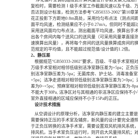
复检时，需要检测Ⅰ级手术室工作截面风速以及千级、
否达到设计标准，检测方法参考“GB50333-2002”第
花正投影下方距地0.8m高处，采用均匀布点法（测点间距
面平均风速，检测结果应不小于0.27m/s，但同时不能超过
采用送风面均匀布点法，测出截面平均风速，换算出手
出各个房间内每个送风口的送风量（可采用风量罩直接
速换算出风量），再将每个房间的送风量换算成房间的
范规定的平均值，且不能超过规范值/设计值的1.2倍。
2、静压差
根据规范“GB50333-2002”要求，百级、千级手术室
万级手术室相对相邻低级别洁净室静压差为+5pa；正负
别洁净室静压差为-5pa；无菌库房、护士站、消毒准备
+5pa；洁净走道相对相邻低级别洁净室静压差为＞0pa
差为0~+5pa；预麻室相对相邻低级别洁净室静压差为-8
不能大于30Pa, 洁净区对与其相通的非洁净区应保持不小
室外直接相通的区域应保持不小于15Pa的正压。
设计技术措施
从空调设计的原理分析，洁净室内静压差的建立主要是
需要保持正压的手术室及辅房，新风量的设计要完全遵照规范“G
于正负压转换的洁净手术室，需要设置双风机排风系统
排风机，当手术室负压运行时，则开启大风量排风机；