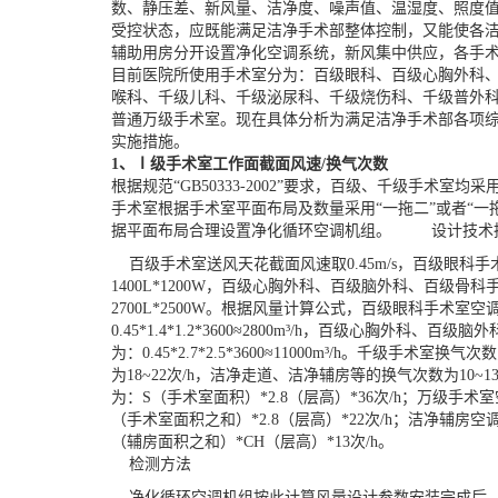
数、静压差、新风量、洁净度、噪声值、温湿度、照度
受控状态，应既能满足洁净手术部整体控制，又能使各
辅助用房分开设置净化空调系统，新风集中供应，各手
目前医院所使用手术室分为：百级眼科、百级心胸外科
喉科、千级儿科、千级泌尿科、千级烧伤科、千级普外
普通万级手术室。现在具体分析为满足洁净手术部各项
实施措施。
1、Ⅰ级手术室工作面截面风速/换气次数
根据规范“GB50333-2002”要求，百级、千级手术室
手术室根据手术室平面布局及数量采用“一拖二”或者“一
据平面布局合理设置净化循环空调机组。
设计技术
百级手术室送风天花截面风速取0.45m/s，百级眼科
1400L*1200W，百级心胸外科、百级脑外科、百级骨
2700L*2500W。根据风量计算公式，百级眼科手术室
0.45*1.4*1.2*3600≈2800m³/h，百级心胸外科
为：0.45*2.7*2.5*3600≈11000m³/h。千级手术室
为18~22次/h，洁净走道、洁净辅房等的换气次数为10~
为：S（手术室面积）*2.8（层高）*36次/h；万级手术室
（手术室面积之和）*2.8（层高）*22次/h；洁净辅房空调
（辅房面积之和）*CH（层高）*13次/h。
检测方法
净化循环空调机组按此计算风量设计参数安装完成后