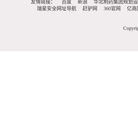
友情链接：
百度
新浪
华北制药集团规划设
瑞星安全网址导航
赶驴网
360官网
亿商
Copy