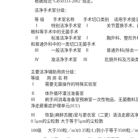
根据规范“GB50333-2002”规定。
洁净手术室分级：
等 级
手术室名称
手术切口类别 适用手术提
Ⅰ
特别洁净手术室 Ⅰ
关节置换手术、
眼科等手术中的无菌手术
Ⅱ
标准洁净手术室 Ⅰ
胸外科、整形外
和普通外科中的一类切口无菌手术
Ⅲ 一般洁净手术室 Ⅱ 普通外科(除去一类切
Ⅳ 准洁净手术室
Ⅲ
肛肠外科及污染
主要洁净辅助用房分级：
等级 用 房 名 称
Ⅰ 需要无菌操作的特殊实验室
Ⅱ 体外循环灌注准备室
Ⅲ 刷手间消毒准备室预麻室一次性物品、无菌敷料及
净走廊重症护理单元(ICU)
Ⅲ
恢复(麻醉苏醒)室与更衣室（二更）清洁走廊
洁
0.5μm的尘粒数 大于等于5μm的尘粒数
100级
大于350粒／m3(0.35粒/L)到小于等于3500粒／m3(