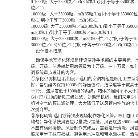
0
1000级
大于3500粒／m3(3.5粒/L)到小于等于35000粒／
粒／L)
10000级
大于35000粒／m3(35粒/L)到小于等于350000粒
粒/L)到小于等于3000粒／m3(3粒/L)
100000级
大于350000粒／m3(305粒/L)到小于等于350000
m3(3粒/L)到小于等于30000粒／m3(30粒/L)
300000级
大于3500000粒／m3(3500粒／L)到小于等于1050
30000粒／m3(30粒
／L)到小于等于90000粒／m3(90粒/L)
设计技术措施
确保手术室净化环境是建设洁净手术部的主要目标，本
级、万级、洁净辅助用房等级为十万级、三十万级。如
调系统重点设计的内容。
①净化空调机组 我们设计选用的空调机组是医用卫生型
好，当机组内保持1000Pa的静压值时，洁净度等于或高
于1％；洁净度低于1000级的系统，箱体的漏风率不大
G4+F7+H10的新风三级过滤，对循环机组，
我们采用G4
组对空气的预过滤处理，大大降低了送风管内空气的含
次抛弃型。
②净化风管 选用镀锌铁皮现场制作净化风管。咬口加工
均匀；净化系统风管应尽量减少接缝，风管底边≤900mm
不应有横向接缝。风管制作完成后，需要进行清洗，风
般采用半干抹布擦拭，避免用水冲洗和带水滴抹布。清洗