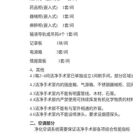
药品柜(嵌入式) 1套/间
器械柜(嵌入式) 1套/间
麻醉柜(嵌入式) 1套/间
输液导轨或吊钩4个 1套/间
记录板 1块/间
电源箱
3套/间
情报面板 1套/间
4、其他
4.1每2~4间洁净手术室已单独设立1间刷手间，部分区
4.2洁净手术室内的插座箱、气源箱、不锈钢器械柜、
4.3洁净手术室内不能有明露管线、木材、石膏。
4.4洁净手术部内严禁使用可持续挥发有机化学物质的材料
4.5洁净手术部不能有与室外相通的外窗。
4.6洁净手术室内不能设喷淋头，要求设烟感探头。
二、空调部分
净化空调系统需要保证洁净手术部各项综合性能指标（