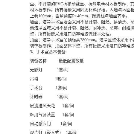
尘、不开裂的PVC抗移动载重、抗静电卷材地板制作；其
材地板制作。所有接缝采用同质材料焊接，内墙与地面相
上卷100mm，圆角角度R≥40mm，踢脚线与墙面齐平。
墙面：洁净手术室墙面采用不易开裂、阻燃、易清洗、
他洁净区域采用不易开裂、阻燃、耐冲洗、防霉、耐碰撞的G
整，所有接缝采用进口防霉硅胶做抹平处理。
顶面：洁净手术室吊顶标高2800mm。洁净区整体采用不易
装饰板制作，顶面整体平整，所有接缝采用进口防霉硅
3、手术室基本装备
装备名称 最低配置数量
无影灯
1套/间
吊塔 1套/间
手术台 1套/间
计时器
1套/间
层流送风天花
1套/间
医用气源装置 1套/间
自动感应门 1套/间
观片灯（嵌入式） 1套/间