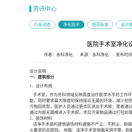
资讯中心
行业动态
净化技术
规范标准
设计
医院手术室净化
作者：永科净化
来源：永科净化
发布时间：
设计说明
一、建筑部分
1、设计布局
手术室，作为外科领域反映高度治疗医学水平的工作环
能，同时要求最大限度的保持接近无菌的环境，减少创
污物回收型，医护人员通过更衣区进出手术部；患者通过
通过内部无菌梯进入手术部，术后污染物品通过打包处
2、装饰材料
洁净手术部的建筑装饰材料遵循不产尘、不积尘、耐腐
火要求的总原则。
地面：洁净手术室地面采用平整，耐