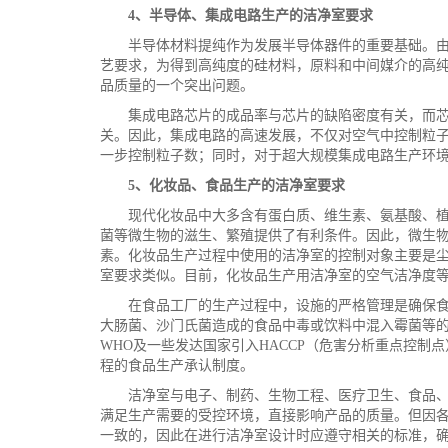
4、半导体、集成电路生产的洁净室要求
半导体材料提纯作为发展半导体器件的重要基础。
艺要求，为得到高纯度的硅材料，原料和中间媒介的高
品质量的一个突出问题。
集成电路芯片的成品率与芯片的缺陷密度有关，而
关。因此，集成电路的高速发展，不仅对空气中控制粒
一步控制粒子数；同时，对于超大规模集成电路生产环
5、化妆品、食品生产的洁净室要求
现代化妆品中大多含有蛋白质、维生素、氨基酸、
菌等微生物的滋生、繁殖提供了有利条件。因此，微生
素。化妆品生产过程中使用的洁净室的控制对象主要是
室要求类似。目前，化妆品生产用洁净室的空气洁净度等
在食品工厂的生产过程中，设施的严格管理是确保
大肠菌、沙门氏菌造成的食品中毒或饮料中混入霉菌等的重
WHO及一些发达国家引入HACCP（危害分析重点控制
程的食品生产承认制度。
洁净室与电子、制药、生物工程、医疗卫生、食品
满足生产需要的受控环境，直接影响产品的质量。但因
一致的，因此在进行洁净室设计时应遵守相关的标准，