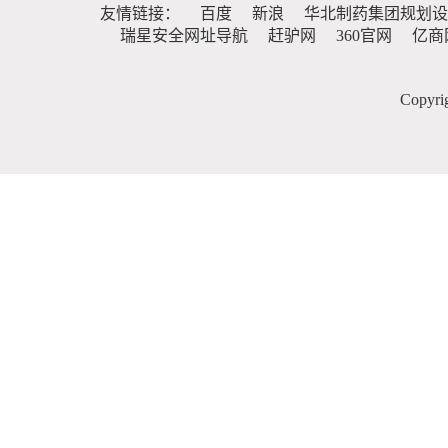
友情链接：
百度
新浪
华北制药集团规划设
瑞星安全网址导航
赶驴网
360官网
亿商
Copy