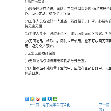
1.操作前准备
(1)操作环境应清洁、宽敞、定期做消毒处理;物品布局
作、减少走动、避免尘土飞扬。
(2)工作人员应做好个人准备，戴好帽子、口罩，必要时
持无尘无菌
(1)工作人员不可跨越无菌区，避免面对无菌区咳嗽、打
(2)无菌物品一经取出，即使未经使用，也不可放回无菌
用，避免交叉感染。
3.无尘无菌物品保管
(1)无菌物品必须与非无菌物品分开放置。
(2)无菌物品不能放置于空气中，应放在密封容器中，
保质日期。
上一篇：电子光学车间净化
下一篇
篇）