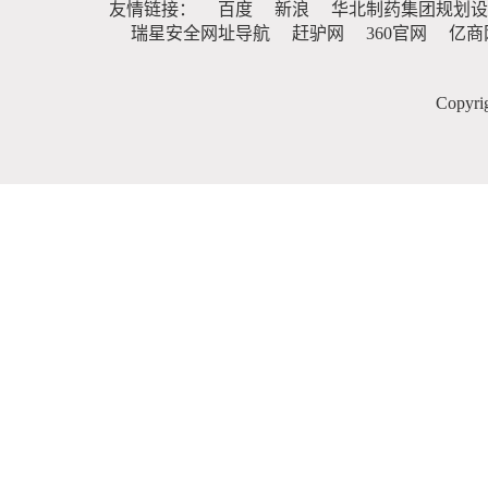
友情链接：
百度
新浪
华北制药集团规划设
瑞星安全网址导航
赶驴网
360官网
亿商
Copy