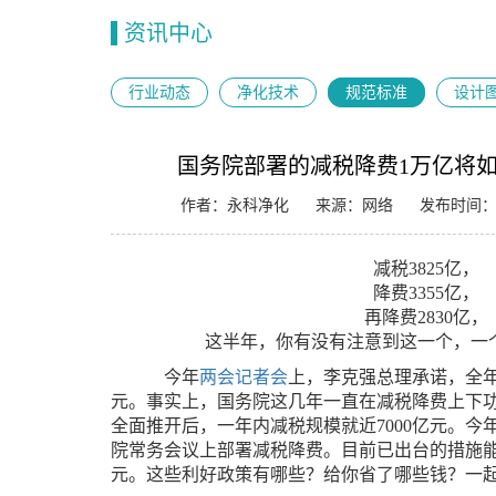
资讯中心
行业动态
净化技术
规范标准
设计
国务院部署的减税降费1万亿将
作者：永科净化
来源：网络
发布时间：20
减税3825亿，
降费3355亿，
再降费2830亿，
这半年，你有没有注意到这一个，一
今年
两会记者会
上，李克强总理承诺，全
元。事实上，国务院这几年一直在减税降费上下功
全面推开后，一年内减税规模就近7000亿元。今
院常务会议上部署减税降费。目前已出台的措施能使
元。这些利好政策有哪些？给你省了哪些钱？一