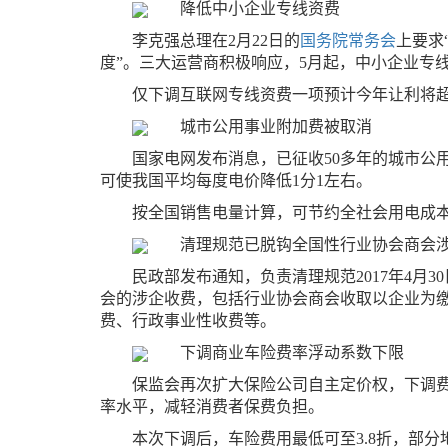
降低中小企业专线资费
李克强总理在2月22日的
国务院常务会
上要求
度”。三大运营商积极响应，5月起，中小企业专线资
仅下调互联网专线资费一项预计今年让利将超
城市公用事业附加费被取消
国家电网发布消息，已征收50多年的城市公
可使我国平均每度电价降低1分1左右。
按全国销售电量计算，可节约全社会用电成本
清理规范已脱钩全国性行业协会商会
民政部发布通知，负责清理规范2017年4月
会的涉企收费，包括行业协会商会收取以企业为
费、行政事业性收费等。
下调商业车险费率浮动系数下限
保监会再次扩大保险公司自主定价权，下调
率水平，减轻消费者保费负担。
本次下调后，车险费用最低可至3.8折，部分地