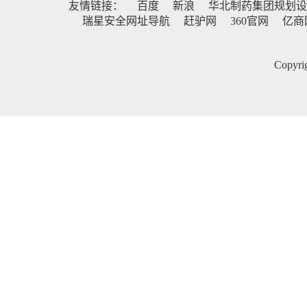
友情链接：
百度
新浪
华北制药集团规划设
瑞星安全网址导航
赶驴网
360官网
亿商
Copy