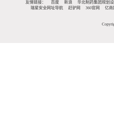
友情链接：
百度
新浪
华北制药集团规划设
瑞星安全网址导航
赶驴网
360官网
亿商
Copy