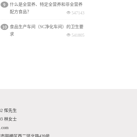
什么是全营养、特定全营养和非全营养
配方食品？
547143
食品生产车间（SC净化车间）的卫生要
求
541805
32 恽先生
03 林女士
.com
市鼓楼区西二环北路439号