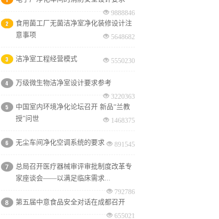
9888846
食用菌工厂无菌洁净室净化装修设计注
意事项
5648682
洁净室工程经营模式
5550230
万级微生物洁净室设计要求参考
3220363
中国室内环境净化论坛召开 新品“兰教
授”问世
1468375
无尘车间净化空调系统的要求
891545
总局召开医疗器械审评审批制度改革专
家座谈会——以满足临床需求...
792786
第五届中意食品安全对话在成都召开
655021