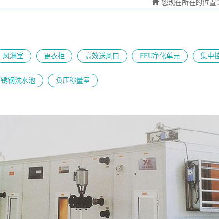
您现在所在的位置
风淋室
更衣柜
高效送风口
FFU净化单元
集中
不锈钢洗水池
负压称量室