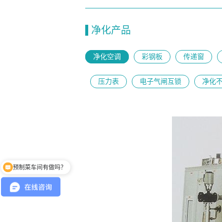
净化产品
净化空调
彩钢板
传递窗
压力表
电子气闸互锁
净化
预制菜车间有做吗？