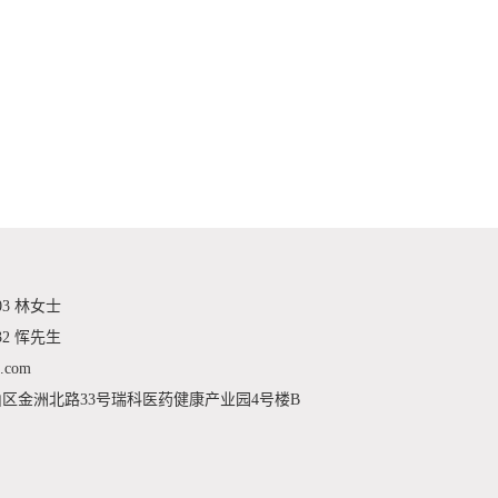
03 林女士
32 恽先生
.com
区金洲北路33号瑞科医药健康产业园4号楼B