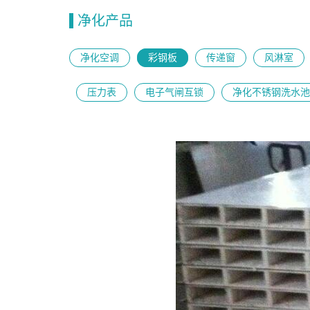
净化产品
净化空调
彩钢板
传递窗
风淋室
压力表
电子气闸互锁
净化不锈钢洗水池