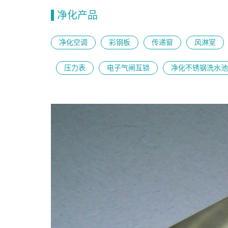
净化产品
净化空调
彩钢板
传递窗
风淋室
压力表
电子气闸互锁
净化不锈钢洗水池