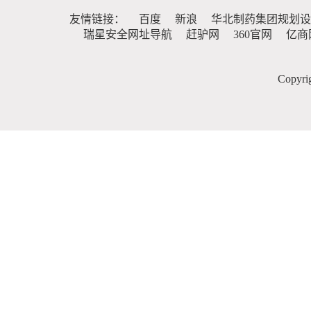
友情链接：
百度
新浪
华北制药集团规划设
瑞星安全网址导航
赶驴网
360官网
亿商
Copy