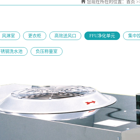
您现在所在的位置：
首页
>
风淋室
更衣柜
高效送风口
FFU净化单元
集中
不锈钢洗水池
负压称量室