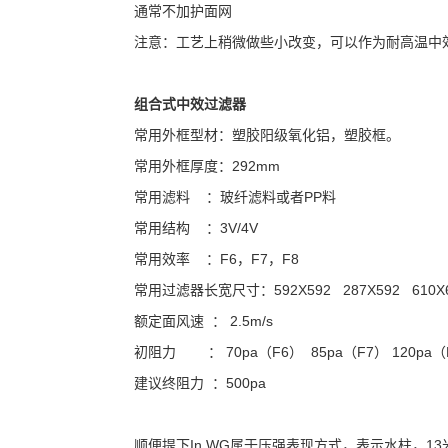
通常不加护面网
注意：工艺上稍微做些小改变，可以作为耐高温中效
组合式中效过滤器
常用外框型材：塑胶阳级氧化铝，塑胶框。
常用外框厚度：292mm
常用滤料 ：玻纤滤料或者PP料
常用结构 ：3V/4V
常用效率 ：F6，F7，F8
常用过滤器长宽尺寸：592X592 287X592 610X6
额定面风速 ： 2.5m/s
初阻力 ： 70pa（F6） 85pa（F7） 120pa（
建议终阻力 ：500pa
顺便提下In.WG属于压强表现方式，表示水柱，13米