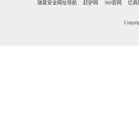
瑞星安全网址导航
赶驴网
360官网
亿商
Copy