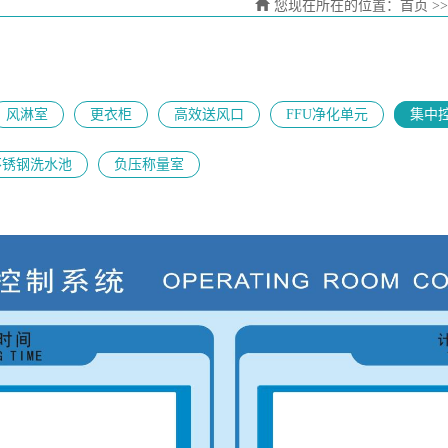
您现在所在的位置：
首页
>
风淋室
更衣柜
高效送风口
FFU净化单元
集中
不锈钢洗水池
负压称量室