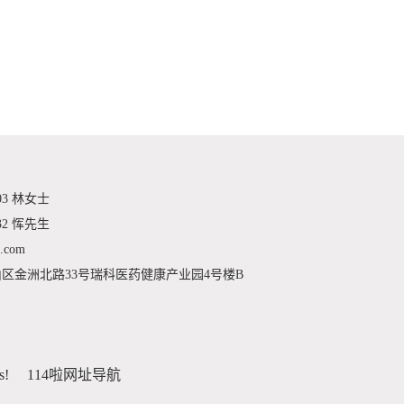
03 林女士
32 恽先生
.com
区金洲北路33号瑞科医药健康产业园4号楼B
s!
114啦网址导航